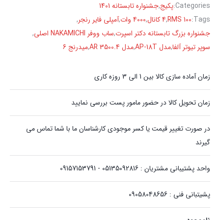
Categories:
پکیج
,
جشنواره تابستانه 1401
Tags:
100 RMS
,
4 کانال
,
4000 وات
,
آمپلی فایر رنجر
,
جشنواره بزرگ تابستانه دکتر اسپرت
,
ساب ووفر NAKAMICHI اصلی
,
سوپر تیوتر آلفا
,
مدل AP-18T
,
مدل AR 3500.4
,
میدرنج 6
زمان آماده سازی کالا بین 1 الی 3 روزه کاری
زمان تحویل کالا در حضور مامور پست بررسی نمایید
در صورت تغییر قیمت یا کسر موجودی کارشناسان ما با شما تماس می
گیرند
واحد پشتیبانی مشتریان : 05135092816 - 09157153791
پشیتبانی فنی : 09058048656