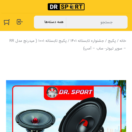
خانه
/
پکیج
/
جشنواره تابستانه 1401
/ پکیج تابستانه 1001 ( میدرنج مدل RR
– سوپر تیوتر- ساب – آمپ)