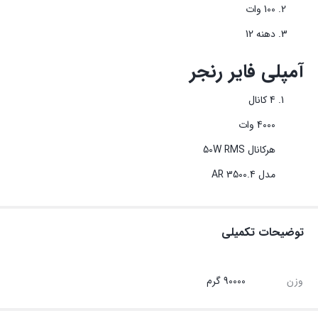
100 وات
دهنه 12
آمپلی فایر
رنجر
4 کانال
4000 وات
هرکانال 50W RMS
مدل AR 3500.4
توضیحات تکمیلی
وزن
90000 گرم