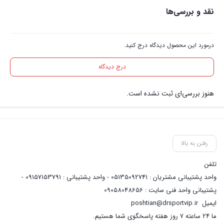
نقد و بررسی‌ها
درمورد این محصول دیدگاه درج کنید.
درج دیدگاه
هنوز بررسی‌ای ثبت نشده است.
رفتن به بالا
تلفن
واحد پشتیبانی مشتریان : 05135092741 - واحد پشتیبانی : 09157153791 -
پشتیبانی واحد فنی سایت : 09058048656
ایمیل
poshtian@drsportvip.ir
ما 24 ساعته 7 روز هفته پاسخگوی شما هستیم.