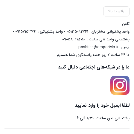
رفتن به بالا
تلفن
واحد پشتیبانی مشتریان : 05135092741 - واحد پشتیبانی : 09157153791 -
پشتیبانی واحد فنی سایت : 09058048656
ایمیل
poshtian@drsportvip.ir
ما 24 ساعته 7 روز هفته پاسخگوی شما هستیم.
ما را در شبکه‌های اجتماعی دنبال کنید
لطفا ایمیل خود را وارد نمایید
پشتیبانی بین ساعت 8:30 الی 16