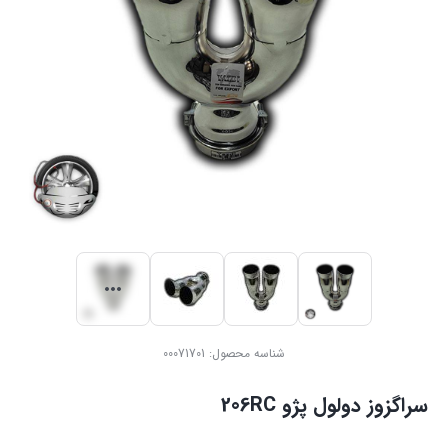
شناسه محصول:
00071701
سراگزوز دولول پژو 206RC