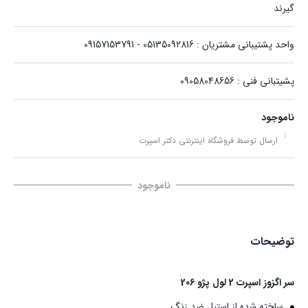
گیرند
واحد پشتیبانی مشتریان : 05135092816 - 09157153791
پشیتبانی فنی : 09058048656
ناموجود
ارسال توسط فروشگاه اینترنتی دکتر اسپرت
ناموجود
توضیحات
سر اگزوز اسپرت 2 لول پژو 206
ساخته شده از استیل ضد زنگ