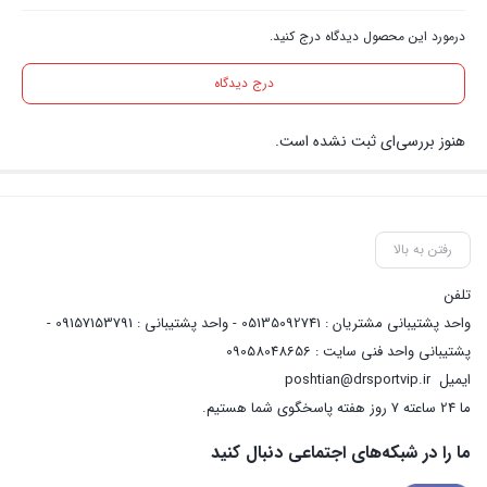
درمورد این محصول دیدگاه درج کنید.
درج دیدگاه
هنوز بررسی‌ای ثبت نشده است.
رفتن به بالا
تلفن
واحد پشتیبانی مشتریان : 05135092741 - واحد پشتیبانی : 09157153791 -
پشتیبانی واحد فنی سایت : 09058048656
ایمیل
poshtian@drsportvip.ir
ما 24 ساعته 7 روز هفته پاسخگوی شما هستیم.
ما را در شبکه‌های اجتماعی دنبال کنید