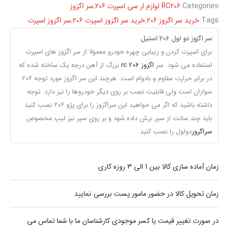
Categories:
RC206 لوازم ار سی اسپرت 206
,
سر اگزوز
Tags:
خرید سر اگزوز 206
,
خرید سر اگزوز اسپرت 206
,
سر اگزوز اسپرت
سر اگزوز دو لول 206 استیل
برای اسپرت کردن و زیبایی چهره خودرو معمولا از سر اگزوز های اسپرت
استفاده می شود. سر
اگزوز 206 rc
بزرگ از آهن درجه یک ساخته شده که
در برابر حرارت مقاوم و بادوام است. هرچند این سر اگزوز مورد توجه ۲۰۶
سواران است ولی قابلیت نصب بر روی دیگر خودروها را نیز دارد. توجه
داشته باشید که اگر می خواهید این سراگزوز را برای پژو ۲۰۶ نصب کنید
باید چند سانت از سپر برش داده شود و بر روی سپر نیز لیپ مخصوص
سراگرور
دولول را نصب کنید.
زمان آماده سازی کالا بین 1 الی 3 روزه کاری
زمان تحویل کالا در حضور مامور پست بررسی نمایید
در صورت تغییر قیمت یا کسر موجودی کارشناسان ما با شما تماس می