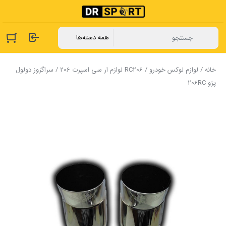
خانه
/
لوازم لوکس خودرو
/
RC206 لوازم ار سی اسپرت 206
/ سراگزوز دولول
پژو 206RC