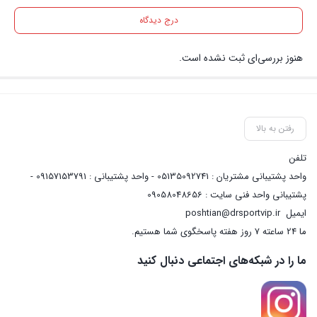
درج دیدگاه
هنوز بررسی‌ای ثبت نشده است.
رفتن به بالا
تلفن
واحد پشتیبانی مشتریان : 05135092741 - واحد پشتیبانی : 09157153791 -
پشتیبانی واحد فنی سایت : 09058048656
ایمیل
poshtian@drsportvip.ir
ما 24 ساعته 7 روز هفته پاسخگوی شما هستیم.
ما را در شبکه‌های اجتماعی دنبال کنید