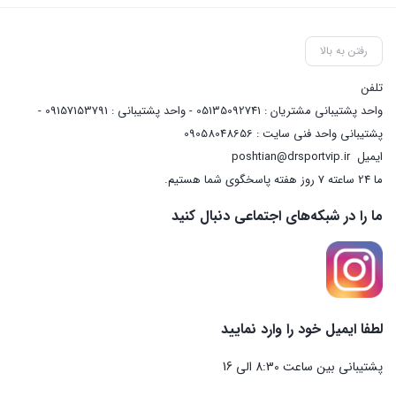
رفتن به بالا
تلفن
واحد پشتیبانی مشتریان : 05135092741 - واحد پشتیبانی : 09157153791 -
پشتیبانی واحد فنی سایت : 09058048656
ایمیل
poshtian@drsportvip.ir
ما 24 ساعته 7 روز هفته پاسخگوی شما هستیم.
ما را در شبکه‌های اجتماعی دنبال کنید
لطفا ایمیل خود را وارد نمایید
پشتیبانی بین ساعت 8:30 الی 16