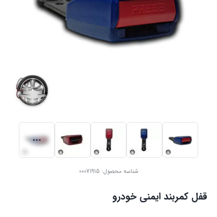
شناسه محصول:
00071915
قفل کمربند ایمنی خودرو