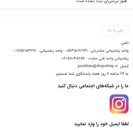
هنوز بررسی‌ای ثبت نشده است.
رفتن به بالا
تلفن
واحد پشتیبانی مشتریان : 05135092741 - واحد پشتیبانی : 09157153791 -
پشتیبانی واحد فنی سایت : 09058048656
ایمیل
poshtian@drsportvip.ir
ما 24 ساعته 7 روز هفته پاسخگوی شما هستیم.
ما را در شبکه‌های اجتماعی دنبال کنید
لطفا ایمیل خود را وارد نمایید