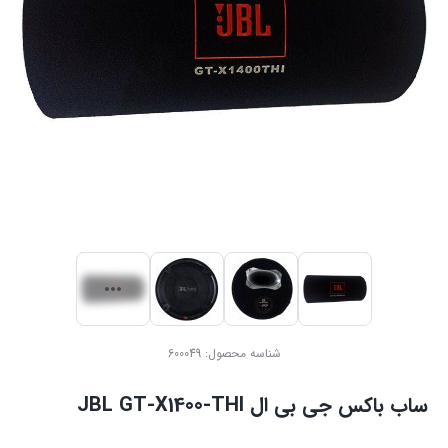
شناسه محصول:
600049
ساب باکس جی بی ال JBL GT-X1400-THI