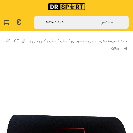
خانه
/
سیستم‌های صوتی و تصویری
/
ساب
/ ساب باکس جی بی ال JBL GT-
X1400-THI