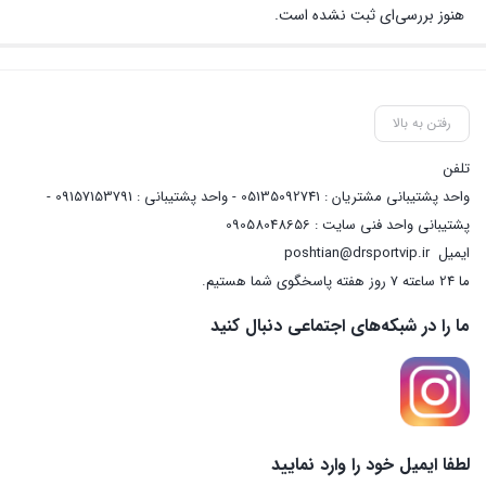
هنوز بررسی‌ای ثبت نشده است.
رفتن به بالا
تلفن
واحد پشتیبانی مشتریان : 05135092741 - واحد پشتیبانی : 09157153791 -
پشتیبانی واحد فنی سایت : 09058048656
ایمیل
poshtian@drsportvip.ir
ما 24 ساعته 7 روز هفته پاسخگوی شما هستیم.
ما را در شبکه‌های اجتماعی دنبال کنید
لطفا ایمیل خود را وارد نمایید