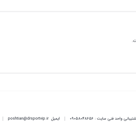
ت.
ایمیل
poshtian@drsportvip.ir