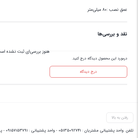
عمق نصب :۸۰ میلی‌متر
نقد و بررسی‌ها
هنوز بررسی‌ای ثبت نشده اس
درمورد این محصول دیدگاه درج کنید.
درج دیدگاه
رفتن به بالا
تلفن
واحد پشتیبانی مشتریان : 05135092741 - واحد پشتیبانی : 09157153791 - پشتیبانی واحد فنی سایت : 09058048656