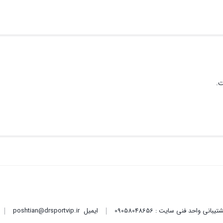
ت.
ایمیل
poshtian@drsportvip.ir