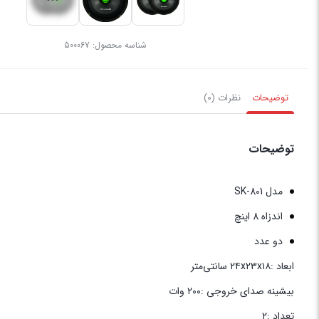
شناسه محصول:
500067
توضیحات
نظرات (0)
توضیحات
مدل SK-801
اندزاه 8 اینچ
دو عدد
ابعاد :۲۴x۲۳x۱۸ سانتی‌متر
بیشینه صدای خروجی :۲۰۰ وات
تعداد :۲