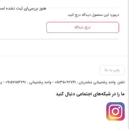
هنوز بررسی‌ای ثبت نشده اس
درمورد این محصول دیدگاه درج کنید.
درج دیدگاه
رفتن به بالا
تلفن
واحد پشتیبانی مشتریان : 05135092741 - واحد پشتیبانی : 09157153791 - پشتیبانی واحد فنی سایت : 09058048656
ما را در شبکه‌های اجتماعی دنبال کنید