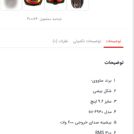
شناسه محصول:
300074
توضیحات
توضیحات تکمیلی
نظرات (0)
توضیحات
برند ساووی-
شکل بیضی
سایز 9.6 اینچ
مدل sv-6930
بیشینه صدای خروجی 600 وات
300 RMS