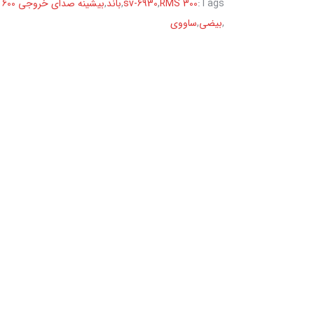
Tags:
300 RMS
,
sv-6930
,
باند
,
بیشینه صدای خروجی 600 وات
,
بیضی
,
ساووی