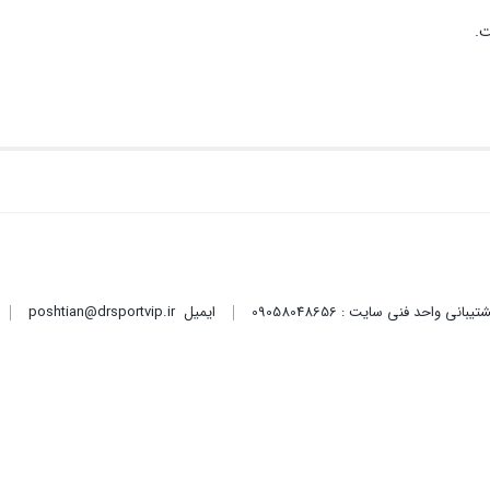
ت.
ایمیل
poshtian@drsportvip.ir