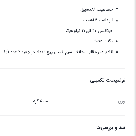
حساسیت 89دسیبل
امپدانس 4 اهم ب
فرکانسی 40 الی20 کیلو هرتز
مگنت 20oz
اقلام همراه قاب محافظ- سیم اتصال-پیچ تعداد در جعبه 2 عدد (یک جفت)
توضیحات تکمیلی
وزن
5000 گرم
نقد و بررسی‌ها