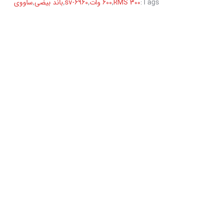
Tags:
300 RMS
,
600 وات
,
sv-6960
,
باند بیضی
,
ساووی