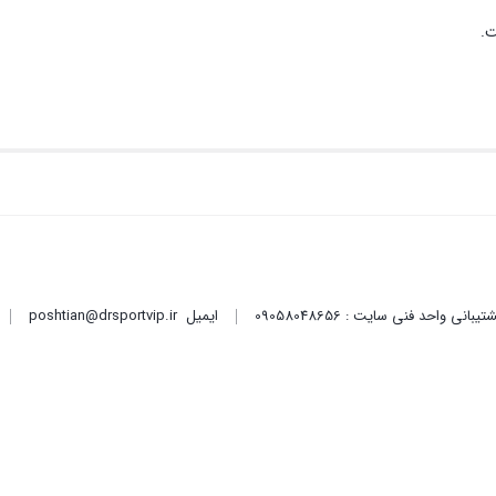
ت.
ایمیل
poshtian@drsportvip.ir