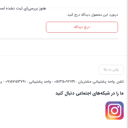
هنوز بررسی‌ای ثبت نشده اس
درمورد این محصول دیدگاه درج کنید.
درج دیدگاه
رفتن به بالا
تلفن
واحد پشتیبانی مشتریان : 05135092741 - واحد پشتیبانی : 09157153791 - پشتیبانی واحد فنی سایت : 09058048656
ما را در شبکه‌های اجتماعی دنبال کنید