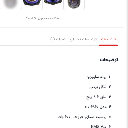
شناسه محصول:
300075
توضیحات
توضیحات تکمیلی
نظرات (0)
توضیحات
برند ساووی-
شکل بیضی
سایز 9.6 اینچ
مدل sv-6960
بیشینه صدای خروجی 600 وات
300 RMS