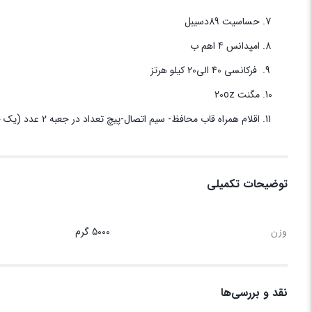
حساسیت 89دسیبل
امپدانس 4 اهم ب
فرکانسی 40 الی20 کیلو هرتز
مگنت 20oz
اقلام همراه قاب محافظ- سیم اتصال-پیچ تعداد در جعبه 2 عدد (یک جفت)
توضیحات تکمیلی
وزن
5000 گرم
نقد و بررسی‌ها