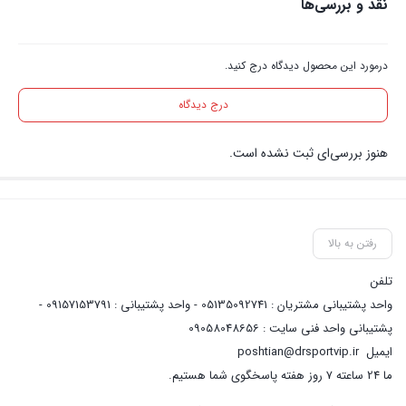
نقد و بررسی‌ها
درمورد این محصول دیدگاه درج کنید.
درج دیدگاه
هنوز بررسی‌ای ثبت نشده است.
رفتن به بالا
تلفن
واحد پشتیبانی مشتریان : 05135092741 - واحد پشتیبانی : 09157153791 -
پشتیبانی واحد فنی سایت : 09058048656
ایمیل
poshtian@drsportvip.ir
ما 24 ساعته 7 روز هفته پاسخگوی شما هستیم.