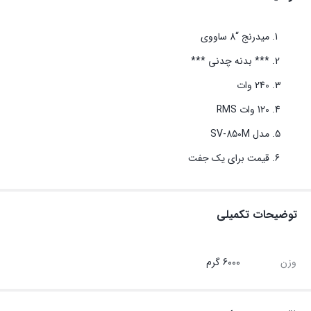
میدرنج “8 ساووی
*** بدنه چدنی ***
240 وات
120 وات RMS
مدل SV-850M
قیمت برای یک جفت
توضیحات تکمیلی
وزن
6000 گرم