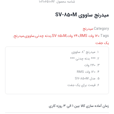
شناسه محصول:
102106510192
میدرنج ساووی SV-850M
Category:
میدرنج
Tags:
120 وات RMS
,
240 وات
,
SV-850M
,
بدنه چدنی
,
ساووی
,
میدرنج
,
یک جفت
میدرنج “8 ساووی
*** بدنه چدنی ***
240 وات
120 وات RMS
مدل SV-850M
قیمت برای یک جفت
زمان آماده سازی کالا بین 1 الی 3 روزه کاری