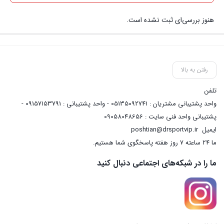
هنوز بررسی‌ای ثبت نشده است.
رفتن به بالا
تلفن
واحد پشتیبانی مشتریان : 05135092741 - واحد پشتیبانی : 09157153791 -
پشتیبانی واحد فنی سایت : 09058048656
ایمیل
poshtian@drsportvip.ir
ما 24 ساعته 7 روز هفته پاسخگوی شما هستیم.
ما را در شبکه‌های اجتماعی دنبال کنید