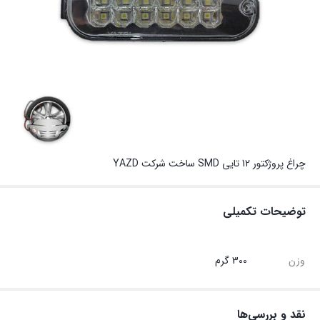
چراغ پروژکتور 12 تایی SMD ساخت شرکت YAZD
توضیحات تکمیلی
وزن
300 گرم
نقد و بررسی‌ها