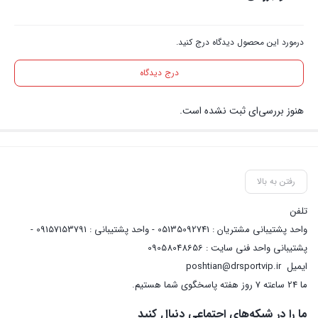
درمورد این محصول دیدگاه درج کنید.
درج دیدگاه
هنوز بررسی‌ای ثبت نشده است.
رفتن به بالا
تلفن
واحد پشتیبانی مشتریان : 05135092741 - واحد پشتیبانی : 09157153791 -
پشتیبانی واحد فنی سایت : 09058048656
ایمیل
poshtian@drsportvip.ir
ما 24 ساعته 7 روز هفته پاسخگوی شما هستیم.
ما را در شبکه‌های اجتماعی دنبال کنید