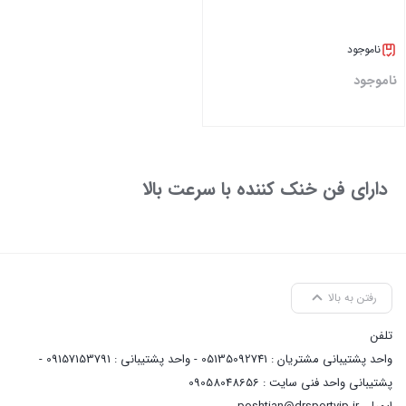
ناموجود
ناموجود
بستن
دارای فن خنک کننده با سرعت بالا
رفتن به بالا
تلفن
واحد پشتیبانی مشتریان : 05135092741 - واحد پشتیبانی : 09157153791 -
پشتیبانی واحد فنی سایت : 09058048656