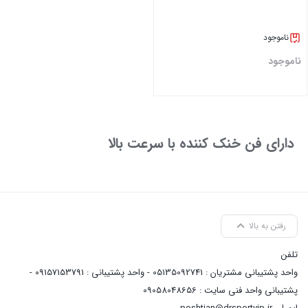
ناموجود
ناموجود
بستن
دارای فن خنک کننده با سرعت بالا
رفتن به بالا
تلفن
واحد پشتیبانی مشتریان : 05135092741 - واحد پشتیبانی : 09157153791 -
پشتیبانی واحد فنی سایت : 09058048656